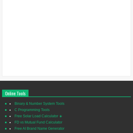
Online Tools
Binary & Number System Tools
C Programming Tools
Free Solar Load Calculator ☀️
FD vs Mutual Fund Calculator
Free AI Brand Name Generator