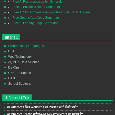
Free AI Resignation Letter Generator
Free AI Business Name Generator
Free AI Slogan Generator – Professional Brand Slogans
Free Google Ads Copy Generator
Free AI Landing Page Generator
Tutorials
Programming Languages
DSA
Web Technology
AI, ML & Data Science
DevOps
CS Core Subjects
GATE
School Subjects
Current Affair
AI Chatbots किन Websites को Prefer करते हैं और क्यों?
AI Chatbot Traffic कैसे Websites पर Visitors ला सकता है?