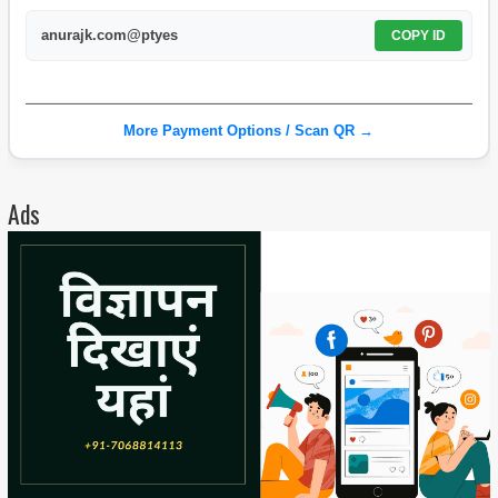
anurajk.com@ptyes
COPY ID
More Payment Options / Scan QR →
Ads