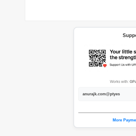
Suppo
Works with:
GPa
anurajk.com@ptyes
More Payme