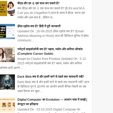
बीएड और एम .ए. एक साथ कर सकते है?
क्या बीएड और एम .ए. एक साथ कर सकते है? [B.Ed and M.A.
Can you do it together?] आज के समय में बीएड करना एक
नार्मल और आम बात है , लेकिन स...
ईमेल एड्रेस क्या है? हिंदी में पूरी जानकारी
Updated On : 16-09-2025 ईमेल एड्रेस क्या है? (Email
Address Meaning in Hindi) आज की डिजिटल दुनिया में ईमेल
communic...
स्पोर्ट्स साइकोलॉजी क्या है? महत्व, स्कोप और करियर ऑप्शंस
(Complete Career Guide)
Image by Clayton from Pixabay Updated On : 5-12-
2025 स्पोर्ट्स साइकोलॉजी क्या है? महत्व, स्कोप और करियर
ऑप्शंस कभी आपने ...
Dark Web क्या है और इसमें जाने से पहले क्या सावधानी रखें?
Dark Web क्या है और इसमें जाने से पहले क्या सावधानी रखें? आज
के डिजिटल युग में, इंटरनेट का उपयोग हमारी दैनिक जिंदगी का एक
अहम हिस्सा बन चुका...
Digital Computer का Evolution — आसान भाषा में समझें |
कंप्यूटर का इतिहास
Updated On : 23-10-2025 Digital Computer का