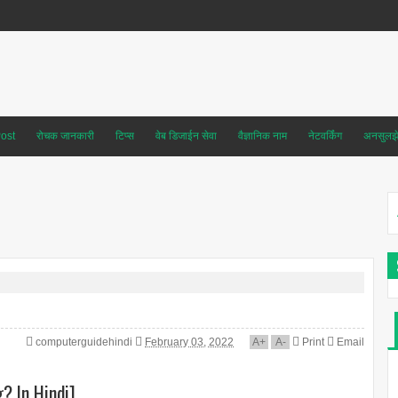
ost
रोचक जानकारी
टिप्स
वेब डिजाईन सेवा
वैज्ञानिक नाम
नेटवर्किंग
अनसुलझे 
computerguidehindi
February 03, 2022
A
+
A
-
Print
Email
g? In Hindi]