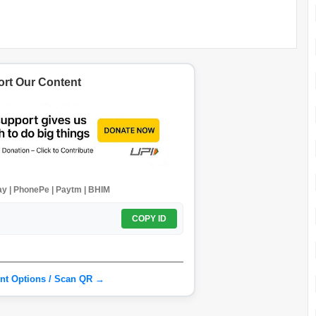
rt Our Content
y | PhonePe | Paytm | BHIM
COPY ID
nt Options / Scan QR →