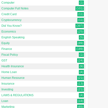
Computer
(1)
Computer Full Notes
(101)
Credit Card
(11)
Cryptocurrency
(11)
Did You Know?
(397)
Economics
(25)
English Speaking
(5)
Equity
(89)
Finance
(189)
Fiscal Policy
(1)
GST
(24)
Health Insurance
(9)
Home Loan
(4)
Human Resource
(21)
Insurance
(13)
Investing
(21)
LAWS & REGULATIONS
(4)
Loan
(18)
Marketing
(65)