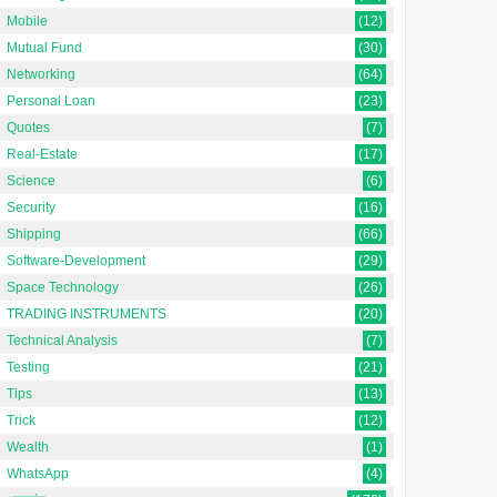
Mobile
(12)
Mutual Fund
(30)
Networking
(64)
Personal Loan
(23)
Quotes
(7)
Real-Estate
(17)
Science
(6)
Security
(16)
Shipping
(66)
Software-Development
(29)
Space Technology
(26)
TRADING INSTRUMENTS
(20)
Technical Analysis
(7)
Testing
(21)
Tips
(13)
Trick
(12)
Wealth
(1)
WhatsApp
(4)