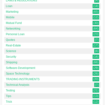
LAWS & REGULATIONS
(4)
Loan
(18)
Marketing
(65)
Mobile
(12)
Mutual Fund
(30)
Networking
(64)
Personal Loan
(23)
Quotes
(7)
Real-Estate
(17)
Science
(6)
Security
(16)
Shipping
(66)
Software-Development
(29)
Space Technology
(26)
TRADING INSTRUMENTS
(20)
Technical Analysis
(7)
Testing
(21)
Tips
(13)
Trick
(12)