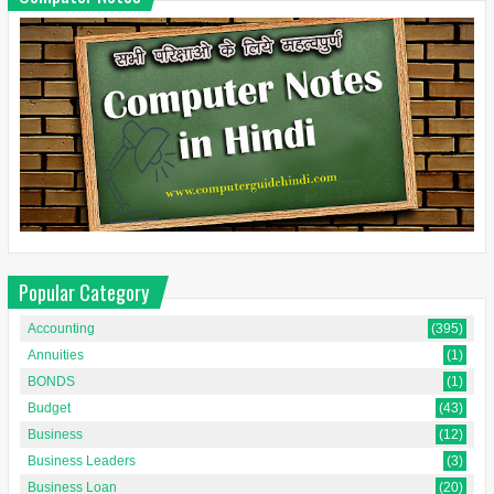
Popular Category
Accounting
(395)
Annuities
(1)
BONDS
(1)
Budget
(43)
Business
(12)
Business Leaders
(3)
Business Loan
(20)