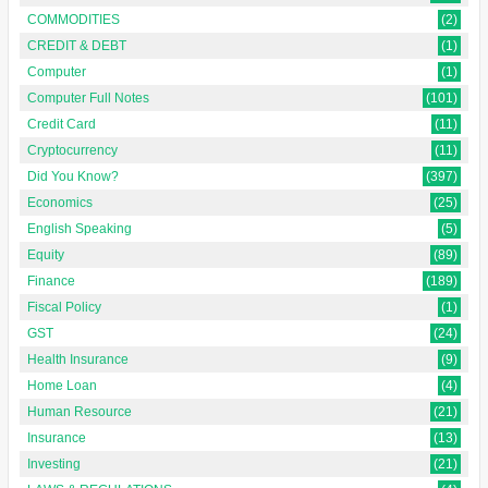
COMMODITIES
(2)
CREDIT & DEBT
(1)
Computer
(1)
Computer Full Notes
(101)
Credit Card
(11)
Cryptocurrency
(11)
Did You Know?
(397)
Economics
(25)
English Speaking
(5)
Equity
(89)
Finance
(189)
Fiscal Policy
(1)
GST
(24)
Health Insurance
(9)
Home Loan
(4)
Human Resource
(21)
Insurance
(13)
Investing
(21)