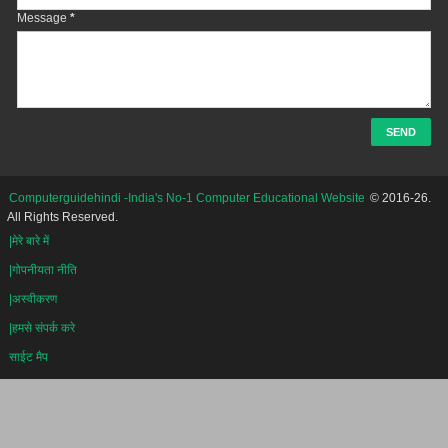
Message
*
Computerguidehindi -India's No-1 Computer Educational Website
© 2016-26.
All Rights Reserved.
|मेरे बारे में
|गोपनीयता नीति
|अस्वीकरण
|हमसे संपर्क करे
साईट मैप