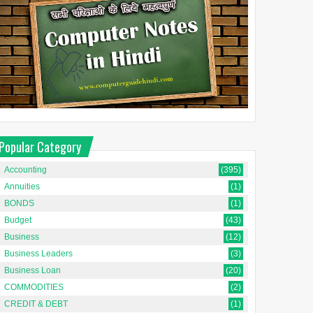
Popular Category
Accounting
(395)
Annuities
(1)
BONDS
(1)
Budget
(43)
Business
(12)
Business Leaders
(3)
Business Loan
(20)
COMMODITIES
(2)
CREDIT & DEBT
(1)