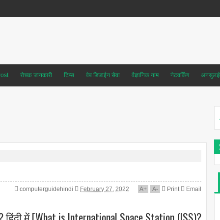
ost
रोचक जानकारी
टिप्स
वेब डिजाईन सेवा
वैज्ञानिक नाम
नेटवर्किंग
अनसुलझे 
computerguidehindi
February 27, 2022
A
+
A
-
Print
Email
? हिंदी में [What is International Space Station (ISS)?