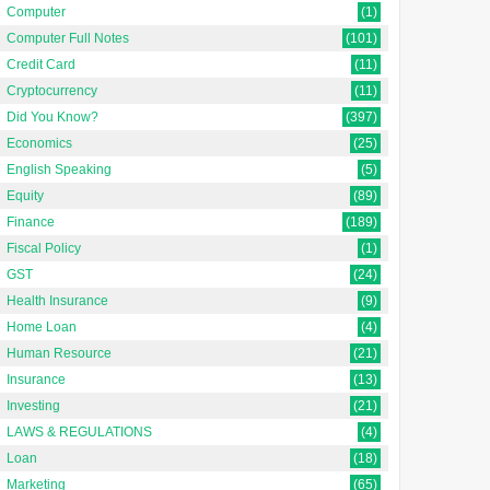
Computer
(1)
Computer Full Notes
(101)
Credit Card
(11)
Cryptocurrency
(11)
Did You Know?
(397)
Economics
(25)
English Speaking
(5)
Equity
(89)
Finance
(189)
Fiscal Policy
(1)
GST
(24)
Health Insurance
(9)
Home Loan
(4)
Human Resource
(21)
Insurance
(13)
Investing
(21)
LAWS & REGULATIONS
(4)
Loan
(18)
Marketing
(65)