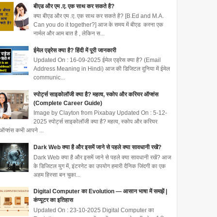
बीएड और एम .ए. एक साथ कर सकते है?
क्या बीएड और एम .ए. एक साथ कर सकते है? [B.Ed and M.A.
Can you do it together?] आज के समय में बीएड करना एक
नार्मल और आम बात है , लेकिन स...
ईमेल एड्रेस क्या है? हिंदी में पूरी जानकारी
Updated On : 16-09-2025 ईमेल एड्रेस क्या है? (Email
Address Meaning in Hindi) आज की डिजिटल दुनिया में ईमेल
communic...
स्पोर्ट्स साइकोलॉजी क्या है? महत्व, स्कोप और करियर ऑप्शंस
(Complete Career Guide)
Image by Clayton from Pixabay Updated On : 5-12-
2025 स्पोर्ट्स साइकोलॉजी क्या है? महत्व, स्कोप और करियर
ऑप्शंस कभी आपने ...
Dark Web क्या है और इसमें जाने से पहले क्या सावधानी रखें?
Dark Web क्या है और इसमें जाने से पहले क्या सावधानी रखें? आज
के डिजिटल युग में, इंटरनेट का उपयोग हमारी दैनिक जिंदगी का एक
अहम हिस्सा बन चुका...
Digital Computer का Evolution — आसान भाषा में समझें |
कंप्यूटर का इतिहास
Updated On : 23-10-2025 Digital Computer का