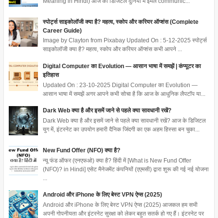
Meaning in Hindi) आज की डिजिटल दुनिया में ईमेल communic...
स्पोर्ट्स साइकोलॉजी क्या है? महत्व, स्कोप और करियर ऑप्शंस (Complete
Career Guide)
Image by Clayton from Pixabay Updated On : 5-12-2025 स्पोर्ट्स
साइकोलॉजी क्या है? महत्व, स्कोप और करियर ऑप्शंस कभी आपने ...
Digital Computer का Evolution — आसान भाषा में समझें | कंप्यूटर का
इतिहास
Updated On : 23-10-2025 Digital Computer का Evolution —
आसान भाषा में समझें अगर आपने कभी सोचा है कि आज के आधुनिक लैपटॉप या...
Dark Web क्या है और इसमें जाने से पहले क्या सावधानी रखें?
Dark Web क्या है और इसमें जाने से पहले क्या सावधानी रखें? आज के डिजिटल
युग में, इंटरनेट का उपयोग हमारी दैनिक जिंदगी का एक अहम हिस्सा बन चुका...
New Fund Offer (NFO) क्या है?
न्यू फंड ऑफर (एनएफओ) क्या है? हिंदी में [What is New Fund Offer
(NFO)? in Hindi] एसेट मैनेजमेंट कंपनियों (एएमसी) द्वारा शुरू की गई नई योजना
...
Android और iPhone के लिए बेस्ट VPN ऐप्स (2025)
Android और iPhone के लिए बेस्ट VPN ऐप्स (2025) आजकल हम सभी
अपनी गोपनीयता और इंटरनेट सुरक्षा को लेकर बहुत सतर्क हो गए हैं। इंटरनेट पर