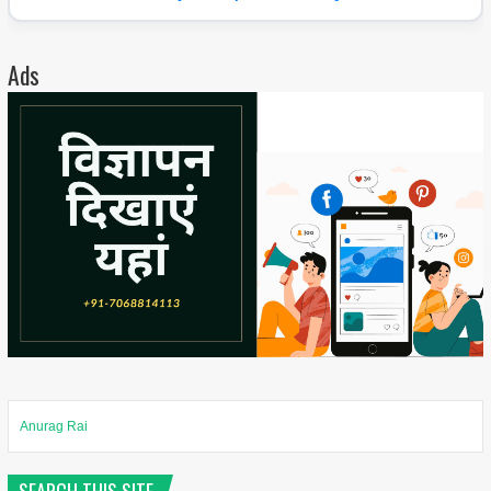
Ads
Anurag Rai
SEARCH THIS SITE