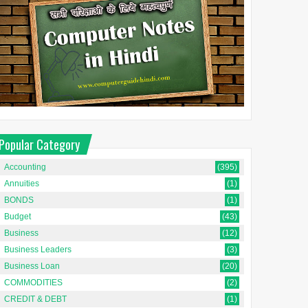
Popular Category
Accounting
(395)
Annuities
(1)
BONDS
(1)
Budget
(43)
Business
(12)
Business Leaders
(3)
Business Loan
(20)
COMMODITIES
(2)
CREDIT & DEBT
(1)