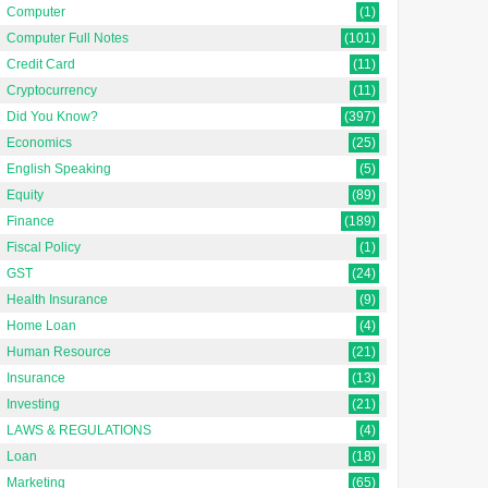
Computer
(1)
Computer Full Notes
(101)
Credit Card
(11)
Cryptocurrency
(11)
Did You Know?
(397)
Economics
(25)
English Speaking
(5)
Equity
(89)
Finance
(189)
Fiscal Policy
(1)
GST
(24)
Health Insurance
(9)
Home Loan
(4)
Human Resource
(21)
Insurance
(13)
Investing
(21)
LAWS & REGULATIONS
(4)
Loan
(18)
Marketing
(65)