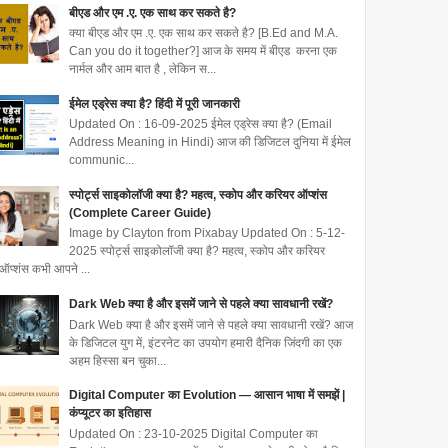
बीएड और एम .ए. एक साथ कर सकते है?
क्या बीएड और एम .ए. एक साथ कर सकते है? [B.Ed and M.A.
Can you do it together?] आज के समय में बीएड करना एक
नार्मल और आम बात है , लेकिन स...
ईमेल एड्रेस क्या है? हिंदी में पूरी जानकारी
Updated On : 16-09-2025 ईमेल एड्रेस क्या है? (Email
Address Meaning in Hindi) आज की डिजिटल दुनिया में ईमेल
communic...
स्पोर्ट्स साइकोलॉजी क्या है? महत्व, स्कोप और करियर ऑप्शंस
(Complete Career Guide)
Image by Clayton from Pixabay Updated On : 5-12-
2025 स्पोर्ट्स साइकोलॉजी क्या है? महत्व, स्कोप और करियर
ऑप्शंस कभी आपने ...
Dark Web क्या है और इसमें जाने से पहले क्या सावधानी रखें?
Dark Web क्या है और इसमें जाने से पहले क्या सावधानी रखें? आज
के डिजिटल युग में, इंटरनेट का उपयोग हमारी दैनिक जिंदगी का एक
अहम हिस्सा बन चुका...
Digital Computer का Evolution — आसान भाषा में समझें |
कंप्यूटर का इतिहास
Updated On : 23-10-2025 Digital Computer का