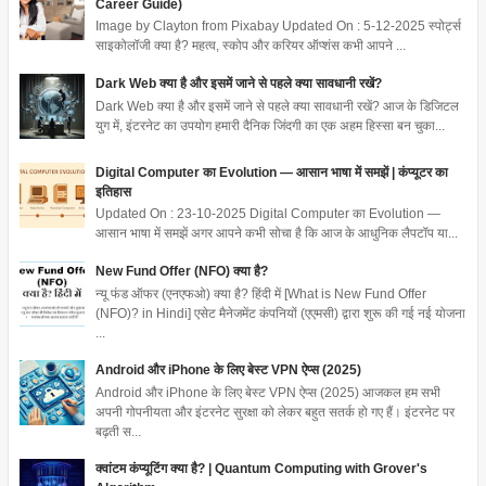
Career Guide)
Image by Clayton from Pixabay Updated On : 5-12-2025 स्पोर्ट्स
साइकोलॉजी क्या है? महत्व, स्कोप और करियर ऑप्शंस कभी आपने ...
Dark Web क्या है और इसमें जाने से पहले क्या सावधानी रखें?
Dark Web क्या है और इसमें जाने से पहले क्या सावधानी रखें? आज के डिजिटल
युग में, इंटरनेट का उपयोग हमारी दैनिक जिंदगी का एक अहम हिस्सा बन चुका...
Digital Computer का Evolution — आसान भाषा में समझें | कंप्यूटर का
इतिहास
Updated On : 23-10-2025 Digital Computer का Evolution —
आसान भाषा में समझें अगर आपने कभी सोचा है कि आज के आधुनिक लैपटॉप या...
New Fund Offer (NFO) क्या है?
न्यू फंड ऑफर (एनएफओ) क्या है? हिंदी में [What is New Fund Offer
(NFO)? in Hindi] एसेट मैनेजमेंट कंपनियों (एएमसी) द्वारा शुरू की गई नई योजना
...
Android और iPhone के लिए बेस्ट VPN ऐप्स (2025)
Android और iPhone के लिए बेस्ट VPN ऐप्स (2025) आजकल हम सभी
अपनी गोपनीयता और इंटरनेट सुरक्षा को लेकर बहुत सतर्क हो गए हैं। इंटरनेट पर
बढ़ती स...
क्वांटम कंप्यूटिंग क्या है? | Quantum Computing with Grover's