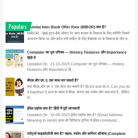
Populars
Mumbai Inter-Bank Offer Rate (MIBOR) क्या है?
MIBOR - मुंबई इंटर-बैंक ऑफर रेट ऋण बाजार के विकास के लिए समिति जिसने
अध्ययन किया था और कॉल मनी मार्केट के लिए बेंचमार्क दर के विकास के तौर-त...
Computer का पूरा परिचय — History, Features और Importance
हिंदी में
Updated On : 21-10-2025 Computer का पूरा परिचय — History,
Features और Importance हिं...
बीएड और एम .ए. एक साथ कर सकते है?
क्या बीएड और एम .ए. एक साथ कर सकते है? [B.Ed and M.A. Can you do
it together?] आज के समय में बीएड करना एक नार्मल और आम बात है , लेकिन
स...
ईमेल एड्रेस क्या है? हिंदी में पूरी जानकारी
Updated On : 16-09-2025 ईमेल एड्रेस क्या है? (Email Address
Meaning in Hindi) आज की डिजिटल दुनिया में ईमेल communic...
स्पोर्ट्स साइकोलॉजी क्या है? महत्व, स्कोप और करियर ऑप्शंस (Complete