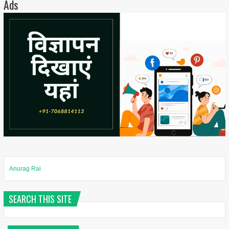
Ads
Anurag Rai
SEARCH THIS SITE