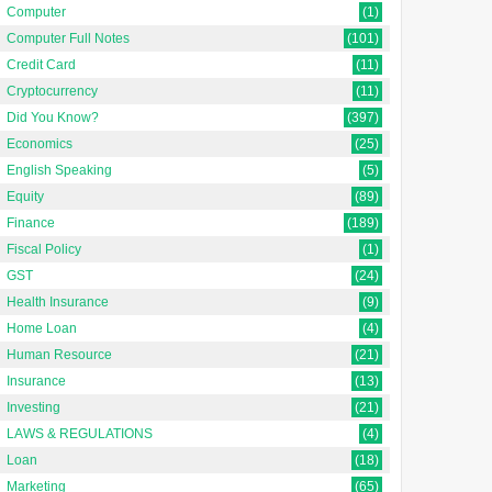
Computer
(1)
Computer Full Notes
(101)
Credit Card
(11)
Cryptocurrency
(11)
Did You Know?
(397)
Economics
(25)
English Speaking
(5)
Equity
(89)
Finance
(189)
Fiscal Policy
(1)
GST
(24)
Health Insurance
(9)
Home Loan
(4)
Human Resource
(21)
Insurance
(13)
Investing
(21)
LAWS & REGULATIONS
(4)
Loan
(18)
Marketing
(65)