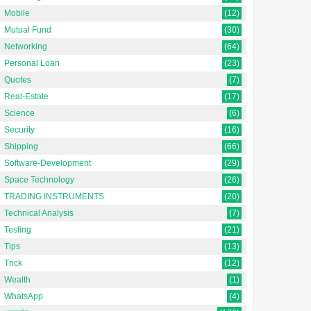
Mobile
(12)
Mutual Fund
(30)
Networking
(64)
Personal Loan
(23)
Quotes
(7)
Real-Estate
(17)
Science
(6)
Security
(16)
Shipping
(66)
Software-Development
(29)
Space Technology
(26)
TRADING INSTRUMENTS
(20)
Technical Analysis
(7)
Testing
(21)
Tips
(13)
Trick
(12)
Wealth
(1)
WhatsApp
(4)