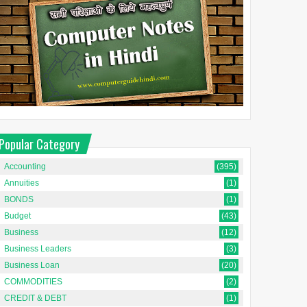
Popular Category
Accounting
(395)
Annuities
(1)
BONDS
(1)
Budget
(43)
Business
(12)
Business Leaders
(3)
Business Loan
(20)
COMMODITIES
(2)
CREDIT & DEBT
(1)