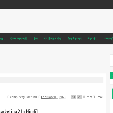
ost
रोचक जानकारी
टिप्स
वेब डिजाईन सेवा
वैज्ञानिक नाम
नेटवर्किंग
अनसुलझे 
computerguidehindi
February 01, 2022
A
+
A
-
Print
Email
 marketing? In Hindi]