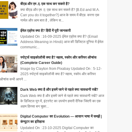
बीएड और एम .ए. एक साथ कर सकते है?
क्या बीएड और एम .ए. एक साथ कर सकते है? [B.Ed and M.A.
Can you do it together?] आज के समय में बीएड करना एक
नार्मल और आम बात है , लेकिन स...
ईमेल एड्रेस क्या है? हिंदी में पूरी जानकारी
Updated On : 16-09-2025 ईमेल एड्रेस क्या है? (Email
Address Meaning in Hindi) आज की डिजिटल दुनिया में ईमेल
communic...
स्पोर्ट्स साइकोलॉजी क्या है? महत्व, स्कोप और करियर ऑप्शंस
(Complete Career Guide)
Image by Clayton from Pixabay Updated On : 5-12-
2025 स्पोर्ट्स साइकोलॉजी क्या है? महत्व, स्कोप और करियर
ऑप्शंस कभी आपने ...
Dark Web क्या है और इसमें जाने से पहले क्या सावधानी रखें?
Dark Web क्या है और इसमें जाने से पहले क्या सावधानी रखें? आज
के डिजिटल युग में, इंटरनेट का उपयोग हमारी दैनिक जिंदगी का एक
अहम हिस्सा बन चुका...
Digital Computer का Evolution — आसान भाषा में समझें |
कंप्यूटर का इतिहास
Updated On : 23-10-2025 Digital Computer का