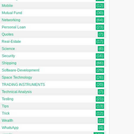
Mobile
(12)
Mutual Fund
(30)
Networking
(64)
Personal Loan
(23)
Quotes
(7)
Real-Estate
(17)
Science
(6)
Security
(16)
Shipping
(66)
Software-Development
(29)
Space Technology
(26)
TRADING INSTRUMENTS
(20)
Technical Analysis
(7)
Testing
(21)
Tips
(13)
Trick
(12)
Wealth
(1)
WhatsApp
(4)