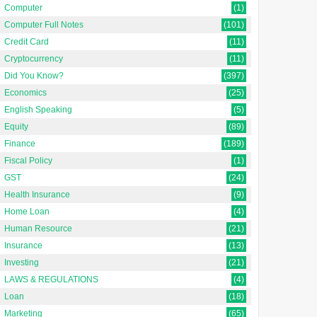
Computer
(1)
Computer Full Notes
(101)
Credit Card
(11)
Cryptocurrency
(11)
Did You Know?
(397)
Economics
(25)
English Speaking
(5)
Equity
(89)
Finance
(189)
Fiscal Policy
(1)
GST
(24)
Health Insurance
(9)
Home Loan
(4)
Human Resource
(21)
Insurance
(13)
Investing
(21)
LAWS & REGULATIONS
(4)
Loan
(18)
Marketing
(65)