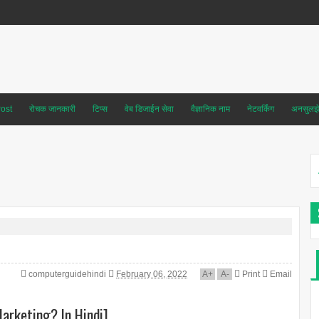
ost
रोचक जानकारी
टिप्स
वेब डिजाईन सेवा
वैज्ञानिक नाम
नेटवर्किंग
अनसुलझे 
computerguidehindi
February 06, 2022
A
+
A
-
Print
Email
 Marketing? In Hindi]