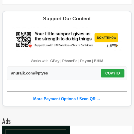
Support Our Content
Works with:
GPay | PhonePe | Paytm | BHIM
anurajk.com@ptyes
COPY ID
More Payment Options / Scan QR →
Ads