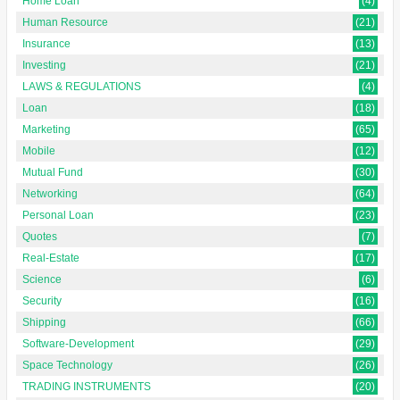
Home Loan
(4)
Human Resource
(21)
Insurance
(13)
Investing
(21)
LAWS & REGULATIONS
(4)
Loan
(18)
Marketing
(65)
Mobile
(12)
Mutual Fund
(30)
Networking
(64)
Personal Loan
(23)
Quotes
(7)
Real-Estate
(17)
Science
(6)
Security
(16)
Shipping
(66)
Software-Development
(29)
Space Technology
(26)
TRADING INSTRUMENTS
(20)