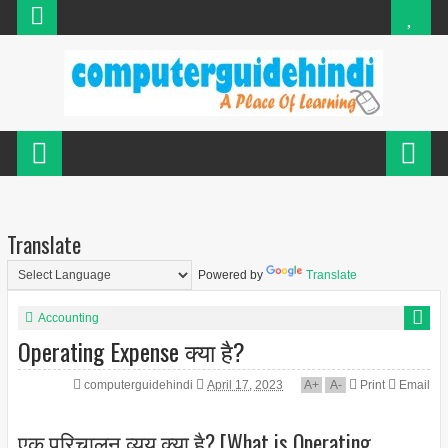
Translate
Powered by
Translate
Accounting
Operating Expense क्या है?
computerguidehindi
April 17, 2023
A
+
A
-
Print
Email
एक परिचालन व्यय क्या है? [What is Operating