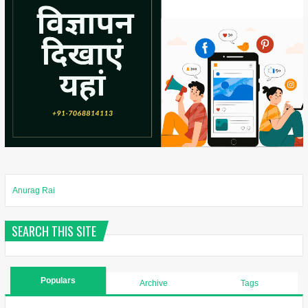
Anurag Rai
SEARCH THIS SITE
Populars
Archive
Tags