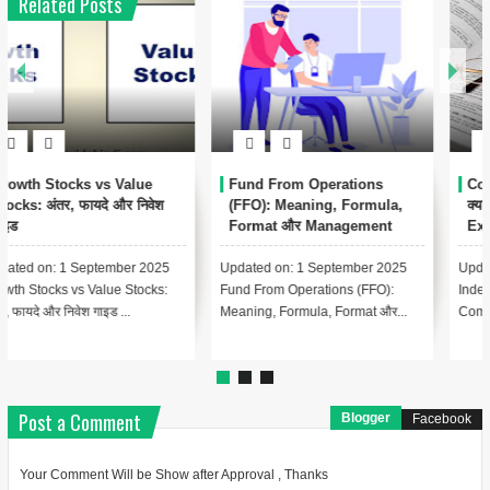
Related Posts
1
Conservatism Accounting
Automated Clearing House
क्या है? Meaning, Importance,
(ACH) क्या है? – पूरी जानकारी हिंदी
Examples
में
Updated on: 17 August 2025 📑
Updated on: 17 August 2025 📚
Index - Conservatism Accounting
Index – Automated Clearing
Complete Guide In Hindi Le...
House (ACH) क्या है? Lesson 1:...
Post a Comment
Blogger
Facebook
Your Comment Will be Show after Approval , Thanks