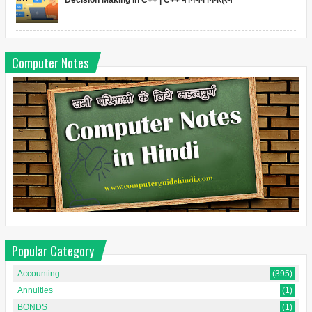
Decision Making in C++ | C++ में निर्णय नियंत्रण
Computer Notes
Popular Category
Accounting
(395)
Annuities
(1)
BONDS
(1)