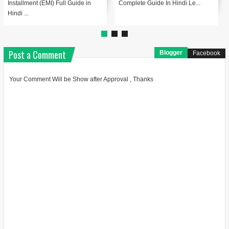
I) Full Guide in
Complete Guide In Hindi Le...
1: Capital Budgeti
Post a Comment
Blogger
Facebook
Your Comment Will be Show after Approval , Thanks