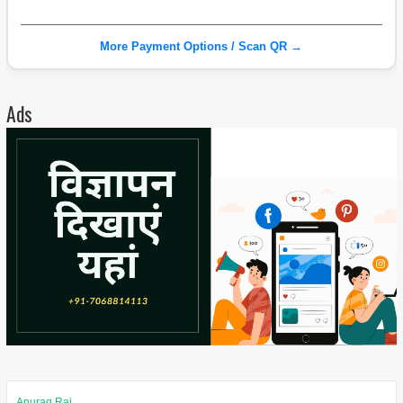
More Payment Options / Scan QR →
Ads
Anurag Rai