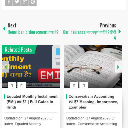
Next
Previous
Home loan disbursement क्या है?
Car Insurance महत्वपूर्ण क्यों है? हिंदी
में
Related Posts
thly Installment
Conservatism Accounting
Capital Budgeti
? | Full Guide in
क्या है? Meaning, Importance,
Methods, Cas
Examples
FAQs
7 August 2025 📑
Updated on: 17 August 2025 📑
📑 Index - Capita
d Monthly
Index - Conservatism Accounting
Complete Guide 