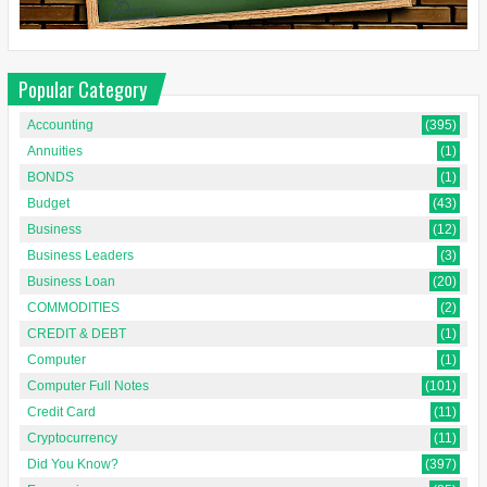
Popular Category
Accounting
(395)
Annuities
(1)
BONDS
(1)
Budget
(43)
Business
(12)
Business Leaders
(3)
Business Loan
(20)
COMMODITIES
(2)
CREDIT & DEBT
(1)
Computer
(1)
Computer Full Notes
(101)
Credit Card
(11)
Cryptocurrency
(11)
Did You Know?
(397)