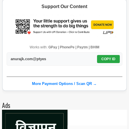
Support Our Content
Works with:
GPay | PhonePe | Paytm | BHIM
anurajk.com@ptyes
COPY ID
More Payment Options / Scan QR →
Ads