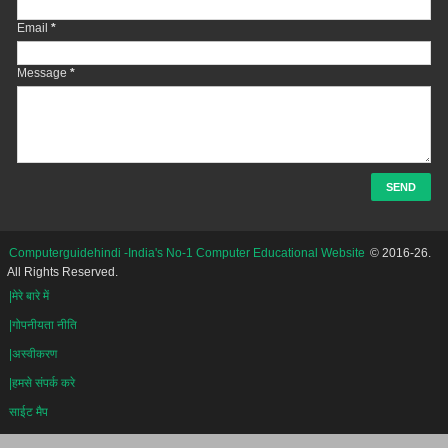
Email
*
Message
*
Computerguidehindi -India's No-1 Computer Educational Website
© 2016-26.
All Rights Reserved.
|मेरे बारे में
|गोपनीयता नीति
|अस्वीकरण
|हमसे संपर्क करे
साईट मैप