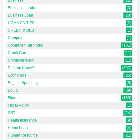
Business
(12)
Business Leaders
(3)
Business Loan
(20)
COMMODITIES
(2)
CREDIT & DEBT
(1)
Computer
(1)
Computer Full Notes
(101)
Credit Card
(11)
Cryptocurrency
(11)
Did You Know?
(397)
Economics
(25)
English Speaking
(5)
Equity
(89)
Finance
(189)
Fiscal Policy
(1)
GST
(24)
Health Insurance
(9)
Home Loan
(4)
Human Resource
(21)