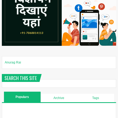
Anurag Rai
SEARCH THIS SITE
Populars
Archive
Tags