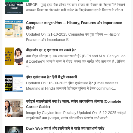
MIBOR - मुंबई इंटर-बैंक ऑफर रेट ऋण बाजार के विकास के लिए समिति जिसने
अध्ययन किया था और कॉल मनी मार्केट के लिए बेंचमार्क दर के विकास के तौर-त...
Computer का पूरा परिचय — History, Features और Importance
हिंदी में
Updated On : 21-10-2025 Computer का पूरा परिचय — History,
Features और Importance हिं...
बीएड और एम .ए. एक साथ कर सकते है?
क्या बीएड और एम .ए. एक साथ कर सकते है? [B.Ed and M.A. Can you do
it together?] आज के समय में बीएड करना एक नार्मल और आम बात है , लेकिन
स...
ईमेल एड्रेस क्या है? हिंदी में पूरी जानकारी
Updated On : 16-09-2025 ईमेल एड्रेस क्या है? (Email Address
Meaning in Hindi) आज की डिजिटल दुनिया में ईमेल communic...
स्पोर्ट्स साइकोलॉजी क्या है? महत्व, स्कोप और करियर ऑप्शंस (Complete
Career Guide)
Image by Clayton from Pixabay Updated On : 5-12-2025 स्पोर्ट्स
साइकोलॉजी क्या है? महत्व, स्कोप और करियर ऑप्शंस कभी आपने ...
Dark Web क्या है और इसमें जाने से पहले क्या सावधानी रखें?