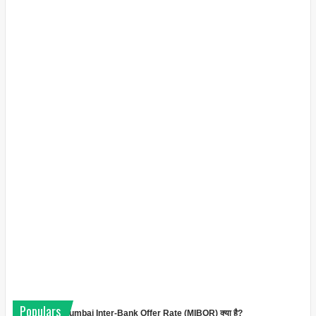
Populars
Mumbai Inter-Bank Offer Rate (MIBOR) क्या है?