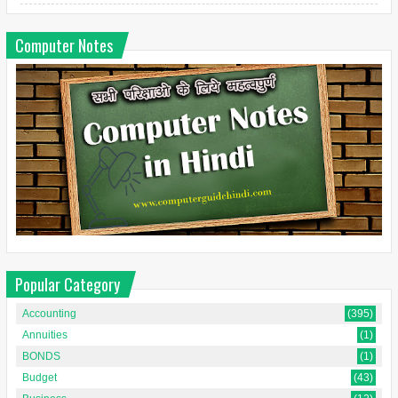
Computer Notes
Popular Category
Accounting
(395)
Annuities
(1)
BONDS
(1)
Budget
(43)