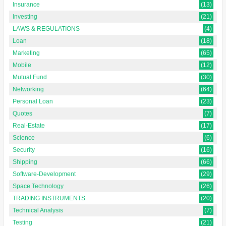
Insurance
(13)
Investing
(21)
LAWS & REGULATIONS
(4)
Loan
(18)
Marketing
(65)
Mobile
(12)
Mutual Fund
(30)
Networking
(64)
Personal Loan
(23)
Quotes
(7)
Real-Estate
(17)
Science
(6)
Security
(16)
Shipping
(66)
Software-Development
(29)
Space Technology
(26)
TRADING INSTRUMENTS
(20)
Technical Analysis
(7)
Testing
(21)