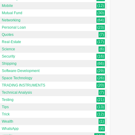
Mobile
(12)
Mutual Fund
(30)
Networking
(64)
Personal Loan
(23)
Quotes
(7)
Real-Estate
(17)
Science
(6)
Security
(16)
Shipping
(66)
Software-Development
(29)
Space Technology
(26)
TRADING INSTRUMENTS
(20)
Technical Analysis
(7)
Testing
(21)
Tips
(13)
Trick
(12)
Wealth
(1)
WhatsApp
(4)