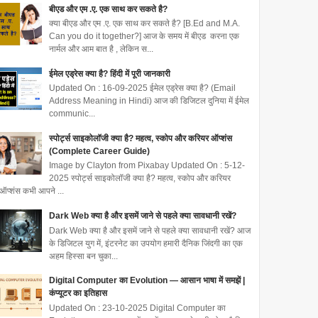
बीएड और एम .ए. एक साथ कर सकते है?
क्या बीएड और एम .ए. एक साथ कर सकते है? [B.Ed and M.A.
Can you do it together?] आज के समय में बीएड करना एक
नार्मल और आम बात है , लेकिन स...
ईमेल एड्रेस क्या है? हिंदी में पूरी जानकारी
Updated On : 16-09-2025 ईमेल एड्रेस क्या है? (Email
Address Meaning in Hindi) आज की डिजिटल दुनिया में ईमेल
communic...
स्पोर्ट्स साइकोलॉजी क्या है? महत्व, स्कोप और करियर ऑप्शंस
(Complete Career Guide)
Image by Clayton from Pixabay Updated On : 5-12-
2025 स्पोर्ट्स साइकोलॉजी क्या है? महत्व, स्कोप और करियर
ऑप्शंस कभी आपने ...
Dark Web क्या है और इसमें जाने से पहले क्या सावधानी रखें?
Dark Web क्या है और इसमें जाने से पहले क्या सावधानी रखें? आज
के डिजिटल युग में, इंटरनेट का उपयोग हमारी दैनिक जिंदगी का एक
अहम हिस्सा बन चुका...
Digital Computer का Evolution — आसान भाषा में समझें |
कंप्यूटर का इतिहास
Updated On : 23-10-2025 Digital Computer का