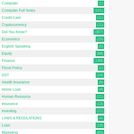
Computer
(1)
Computer Full Notes
(101)
Credit Card
(11)
Cryptocurrency
(11)
Did You Know?
(397)
Economics
(25)
English Speaking
(5)
Equity
(89)
Finance
(189)
Fiscal Policy
(1)
GST
(24)
Health Insurance
(9)
Home Loan
(4)
Human Resource
(21)
Insurance
(13)
Investing
(21)
LAWS & REGULATIONS
(4)
Loan
(18)
Marketing
(65)