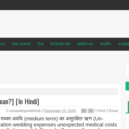
ost
रोचक जानकारी
टिप्स
वेब डिजाईन सेवा
वैज्ञानिक नाम
नेटवर्किंग
अनसुलझे 
oan?] [In Hindi]
computerguidehindi
December 23, 2020
A
+
A
-
Print
Email
ा से मध्यम अवधि (medium term) का असुरक्षित ऋण (Un-
idation wedding expenses unexpected medical costs