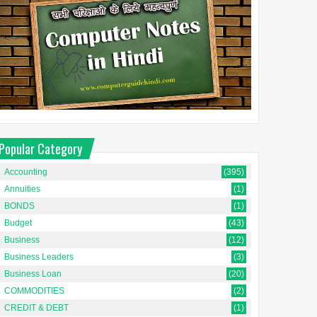
Popular Category
Accounting
(395)
Annuities
(1)
BONDS
(1)
Budget
(43)
Business
(12)
Business Leaders
(3)
Business Loan
(20)
COMMODITIES
(2)
CREDIT & DEBT
(1)