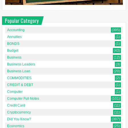
Popular Category
Accounting
(395)
Annuities
(1)
BONDS
(1)
Budget
(43)
Business
(12)
Business Leaders
(3)
Business Loan
(20)
COMMODITIES
(2)
CREDIT & DEBT
(1)
Computer
(1)
Computer Full Notes
(101)
Credit Card
(11)
Cryptocurrency
(11)
Did You Know?
(397)
Economics
(25)