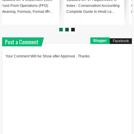
Index - Conservatism Accounting
Index – Automated Clearing
Complete Guide In Hindi Le...
House (ACH) क्या है? Lesson 1:...
Post a Comment
Blogger
Facebook
Your Comment Will be Show after Approval , Thanks