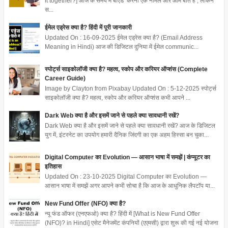
it together?] आज के समय में बीएड करना एक नार्मल और आम बात है , लेकिन
स...
ईमेल एड्रेस क्या है? हिंदी में पूरी जानकारी
Updated On : 16-09-2025 ईमेल एड्रेस क्या है? (Email Address
Meaning in Hindi) आज की डिजिटल दुनिया में ईमेल communic...
स्पोर्ट्स साइकोलॉजी क्या है? महत्व, स्कोप और करियर ऑप्शंस (Complete
Career Guide)
Image by Clayton from Pixabay Updated On : 5-12-2025 स्पोर्ट्स
साइकोलॉजी क्या है? महत्व, स्कोप और करियर ऑप्शंस कभी आपने ...
Dark Web क्या है और इसमें जाने से पहले क्या सावधानी रखें?
Dark Web क्या है और इसमें जाने से पहले क्या सावधानी रखें? आज के डिजिटल
युग में, इंटरनेट का उपयोग हमारी दैनिक जिंदगी का एक अहम हिस्सा बन चुका...
Digital Computer का Evolution — आसान भाषा में समझें | कंप्यूटर का
इतिहास
Updated On : 23-10-2025 Digital Computer का Evolution —
आसान भाषा में समझें अगर आपने कभी सोचा है कि आज के आधुनिक लैपटॉप या...
New Fund Offer (NFO) क्या है?
न्यू फंड ऑफर (एनएफओ) क्या है? हिंदी में [What is New Fund Offer
(NFO)? in Hindi] एसेट मैनेजमेंट कंपनियों (एएमसी) द्वारा शुरू की गई नई योजना