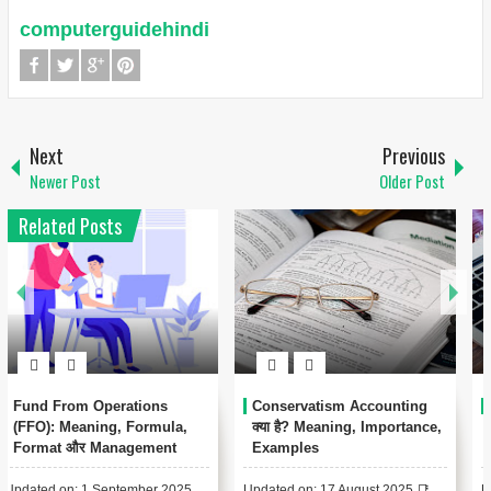
computerguidehindi
Next
Previous
Newer Post
Older Post
Related Posts
1
Conservatism Accounting
Automated Clearing House
क्या है? Meaning, Importance,
(ACH) क्या है? – पूरी जानकारी हिंदी
Examples
में
Updated on: 17 August 2025 📑
Updated on: 17 August 2025 📚