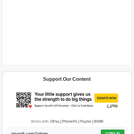
Support Our Content
Works with:
GPay | PhonePe | Paytm | BHIM
anurajk.com@ptyes
COPY ID