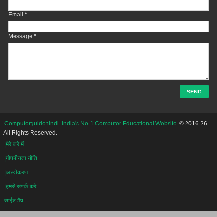
Email
*
Message
*
Computerguidehindi -India's No-1 Computer Educational Website
© 2016-26.
All Rights Reserved.
|मेरे बारे में
|गोपनीयता नीति
|अस्वीकरण
|हमसे संपर्क करे
साईट मैप