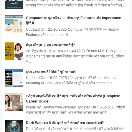
MIBOR - मुंबई इंटर-बैंक ऑफर रेट ऋण बाजार के विकास के लिए समिति जिसने
अध्ययन किया था और कॉल मनी मार्केट के लिए बेंचमार्क दर के विकास के तौर-त...
Computer का पूरा परिचय — History, Features और Importance
हिंदी में
Updated On : 21-10-2025 Computer का पूरा परिचय — History,
Features और Importance हिं...
बीएड और एम .ए. एक साथ कर सकते है?
क्या बीएड और एम .ए. एक साथ कर सकते है? [B.Ed and M.A. Can you do
it together?] आज के समय में बीएड करना एक नार्मल और आम बात है , लेकिन
स...
ईमेल एड्रेस क्या है? हिंदी में पूरी जानकारी
Updated On : 16-09-2025 ईमेल एड्रेस क्या है? (Email Address
Meaning in Hindi) आज की डिजिटल दुनिया में ईमेल communic...
स्पोर्ट्स साइकोलॉजी क्या है? महत्व, स्कोप और करियर ऑप्शंस (Complete
Career Guide)
Image by Clayton from Pixabay Updated On : 5-12-2025 स्पोर्ट्स
साइकोलॉजी क्या है? महत्व, स्कोप और करियर ऑप्शंस कभी आपने ...
Dark Web क्या है और इसमें जाने से पहले क्या सावधानी रखें?
Dark Web क्या है और इसमें जाने से पहले क्या सावधानी रखें? आज के डिजिटल