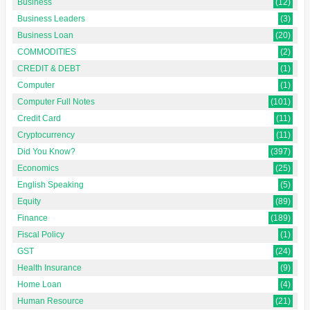
Business
(12)
Business Leaders
(3)
Business Loan
(20)
COMMODITIES
(2)
CREDIT & DEBT
(1)
Computer
(1)
Computer Full Notes
(101)
Credit Card
(11)
Cryptocurrency
(11)
Did You Know?
(397)
Economics
(25)
English Speaking
(5)
Equity
(89)
Finance
(189)
Fiscal Policy
(1)
GST
(24)
Health Insurance
(9)
Home Loan
(4)
Human Resource
(21)