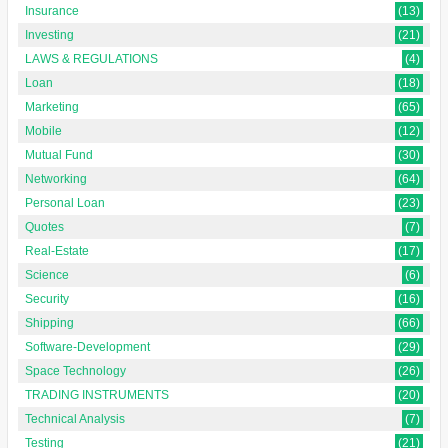
Insurance
(13)
Investing
(21)
LAWS & REGULATIONS
(4)
Loan
(18)
Marketing
(65)
Mobile
(12)
Mutual Fund
(30)
Networking
(64)
Personal Loan
(23)
Quotes
(7)
Real-Estate
(17)
Science
(6)
Security
(16)
Shipping
(66)
Software-Development
(29)
Space Technology
(26)
TRADING INSTRUMENTS
(20)
Technical Analysis
(7)
Testing
(21)