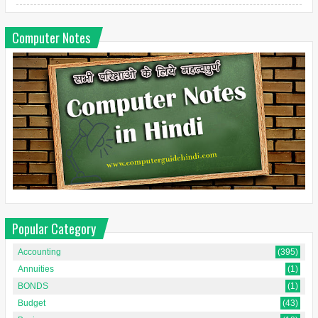
Computer Notes
Popular Category
Accounting
(395)
Annuities
(1)
BONDS
(1)
Budget
(43)