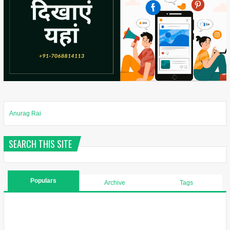
Anurag Rai
SEARCH THIS SITE
Populars
Archive
Tags