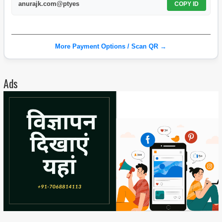
anurajk.com@ptyes
COPY ID
More Payment Options / Scan QR →
Ads