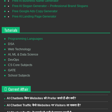
Free AI Business Name Generator
Free AI Slogan Generator – Professional Brand Slogans
Free Google Ads Copy Generator
Free AI Landing Page Generator
Tutorials
Programming Languages
DSA
Web Technology
AI, ML & Data Science
DevOps
CS Core Subjects
GATE
School Subjects
Current Affair
AI Chatbots किन Websites को Prefer करते हैं और क्यों?
AI Chatbot Traffic कैसे Websites पर Visitors ला सकता है?