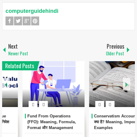
computerguidehindi
Next
Previous
Newer Post
Older Post
Related Posts
1
Conservatism Accounting
Automated Clearing House
क्या है? Meaning, Importance,
(ACH) क्या है? – पूरी जानकारी हिंदी
Examples
में