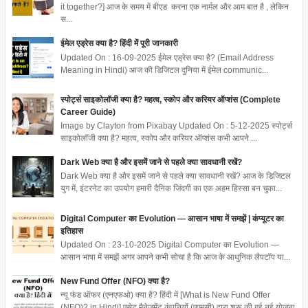
it together?] आज के समय में बीएड करना एक नार्मल और आम बात है , लेकिन
स...
ईमेल एड्रेस क्या है? हिंदी में पूरी जानकारी
Updated On : 16-09-2025 ईमेल एड्रेस क्या है? (Email Address
Meaning in Hindi) आज की डिजिटल दुनिया में ईमेल communic...
स्पोर्ट्स साइकोलॉजी क्या है? महत्व, स्कोप और करियर ऑप्शंस (Complete
Career Guide)
Image by Clayton from Pixabay Updated On : 5-12-2025 स्पोर्ट्स
साइकोलॉजी क्या है? महत्व, स्कोप और करियर ऑप्शंस कभी आपने ...
Dark Web क्या है और इसमें जाने से पहले क्या सावधानी रखें?
Dark Web क्या है और इसमें जाने से पहले क्या सावधानी रखें? आज के डिजिटल
युग में, इंटरनेट का उपयोग हमारी दैनिक जिंदगी का एक अहम हिस्सा बन चुका...
Digital Computer का Evolution — आसान भाषा में समझें | कंप्यूटर का
इतिहास
Updated On : 23-10-2025 Digital Computer का Evolution —
आसान भाषा में समझें अगर आपने कभी सोचा है कि आज के आधुनिक लैपटॉप या...
New Fund Offer (NFO) क्या है?
न्यू फंड ऑफर (एनएफओ) क्या है? हिंदी में [What is New Fund Offer
(NFO)? in Hindi] एसेट मैनेजमेंट कंपनियों (एएमसी) द्वारा शुरू की गई नई योजना