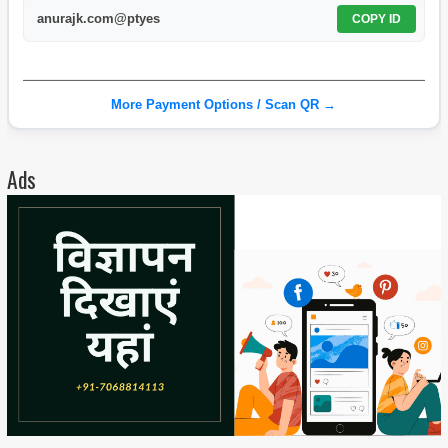
anurajk.com@ptyes
COPY ID
More Payment Options / Scan QR →
Ads