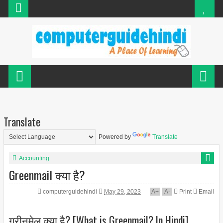
Translate
Powered by
Translate
Accounting
Greenmail क्या है?
computerguidehindi
May 29, 2023
A
+
A
-
Print
Email
ग्रीनमेल क्या है? [What is Greenmail? In Hindi]