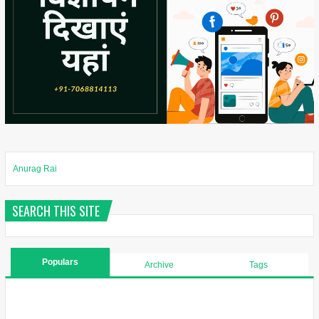
Anurag Rai
SEARCH THIS SITE
Populars
Archive
Tags