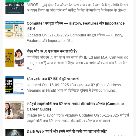
MIBOR - मुंबई इंटर-बैंक ऑफर रेट ऋण बाजार के विकास के लिए समिति जिसने
अध्ययन किया था और कॉल मनी मार्केट के लिए बेंचमार्क दर के विकास के तौर-त...
Computer का पूरा परिचय — History, Features और Importance
हिंदी में
Updated On : 21-10-2025 Computer का पूरा परिचय — History,
Features और Importance हिं...
बीएड और एम .ए. एक साथ कर सकते है?
क्या बीएड और एम .ए. एक साथ कर सकते है? [B.Ed and M.A. Can you do
it together?] आज के समय में बीएड करना एक नार्मल और आम बात है , लेकिन
स...
ईमेल एड्रेस क्या है? हिंदी में पूरी जानकारी
Updated On : 16-09-2025 ईमेल एड्रेस क्या है? (Email Address
Meaning in Hindi) आज की डिजिटल दुनिया में ईमेल communic...
स्पोर्ट्स साइकोलॉजी क्या है? महत्व, स्कोप और करियर ऑप्शंस (Complete
Career Guide)
Image by Clayton from Pixabay Updated On : 5-12-2025 स्पोर्ट्स
साइकोलॉजी क्या है? महत्व, स्कोप और करियर ऑप्शंस कभी आपने ...
Dark Web क्या है और इसमें जाने से पहले क्या सावधानी रखें?