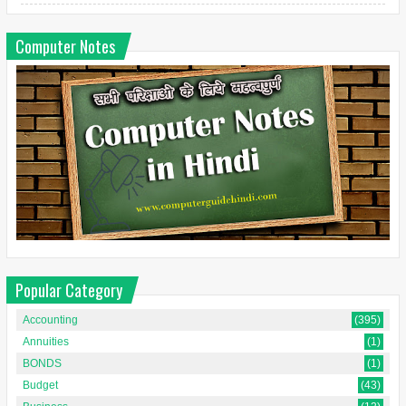
Computer Notes
Popular Category
Accounting
(395)
Annuities
(1)
BONDS
(1)
Budget
(43)