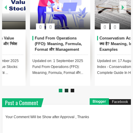
Conservatism Accounting
Automated Clearing House
क्या है? Meaning, Importance,
(ACH) क्या है? – पूरी जानकारी हिंदी
Examples
में
Updated on: 17 August 2025 📑
Updated on: 17 August 2025 📚
Index - Conservatism Accounting
Index – Automated Clearing
Complete Guide In Hindi Le...
House (ACH) क्या है? Lesson 1:...
Post a Comment
Blogger
Facebook
Your Comment Will be Show after Approval , Thanks