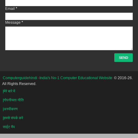
Email
*
Message
*
Computerguidehindi -India's No-1 Computer Educational Website
© 2016-26.
All Rights Reserved.
|मेरे बारे में
|गोपनीयता नीति
|अस्वीकरण
|हमसे संपर्क करे
साईट मैप