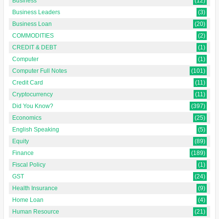
Business
(12)
Business Leaders
(3)
Business Loan
(20)
COMMODITIES
(2)
CREDIT & DEBT
(1)
Computer
(1)
Computer Full Notes
(101)
Credit Card
(11)
Cryptocurrency
(11)
Did You Know?
(397)
Economics
(25)
English Speaking
(5)
Equity
(89)
Finance
(189)
Fiscal Policy
(1)
GST
(24)
Health Insurance
(9)
Home Loan
(4)
Human Resource
(21)