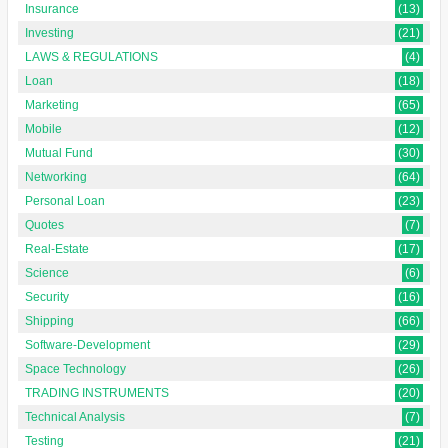
Insurance
(13)
Investing
(21)
LAWS & REGULATIONS
(4)
Loan
(18)
Marketing
(65)
Mobile
(12)
Mutual Fund
(30)
Networking
(64)
Personal Loan
(23)
Quotes
(7)
Real-Estate
(17)
Science
(6)
Security
(16)
Shipping
(66)
Software-Development
(29)
Space Technology
(26)
TRADING INSTRUMENTS
(20)
Technical Analysis
(7)
Testing
(21)