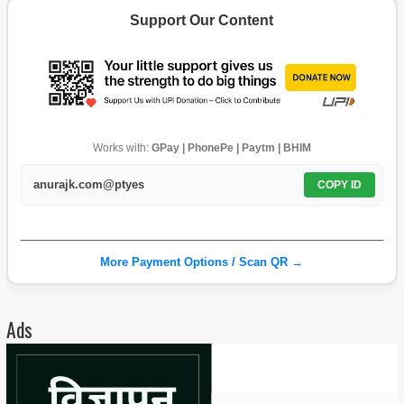
Support Our Content
Works with:
GPay | PhonePe | Paytm | BHIM
anurajk.com@ptyes
COPY ID
More Payment Options / Scan QR →
Ads