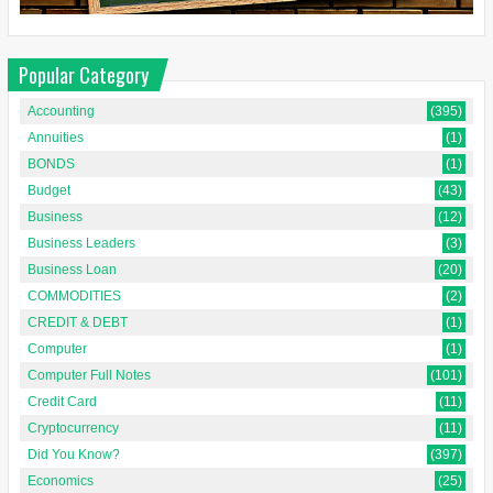
Popular Category
Accounting
(395)
Annuities
(1)
BONDS
(1)
Budget
(43)
Business
(12)
Business Leaders
(3)
Business Loan
(20)
COMMODITIES
(2)
CREDIT & DEBT
(1)
Computer
(1)
Computer Full Notes
(101)
Credit Card
(11)
Cryptocurrency
(11)
Did You Know?
(397)
Economics
(25)