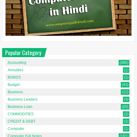
Popular Category
Accounting
(395)
Annuities
(1)
BONDS
(1)
Budget
(43)
Business
(12)
Business Leaders
(3)
Business Loan
(20)
COMMODITIES
(2)
CREDIT & DEBT
(1)
Computer
(1)
Computer Full Notes
(101)