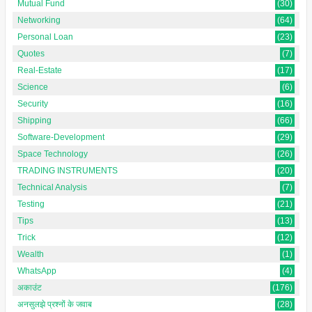
Mutual Fund
(30)
Networking
(64)
Personal Loan
(23)
Quotes
(7)
Real-Estate
(17)
Science
(6)
Security
(16)
Shipping
(66)
Software-Development
(29)
Space Technology
(26)
TRADING INSTRUMENTS
(20)
Technical Analysis
(7)
Testing
(21)
Tips
(13)
Trick
(12)
Wealth
(1)
WhatsApp
(4)
अकाउंट
(176)
अनसुलझे प्रश्नों के जवाब
(28)