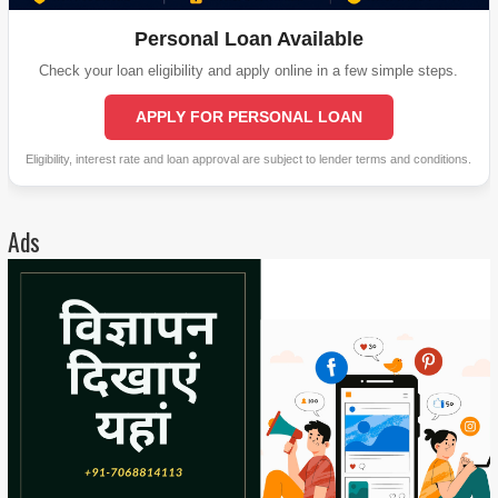
Personal Loan Available
Check your loan eligibility and apply online in a few simple steps.
APPLY FOR PERSONAL LOAN
Eligibility, interest rate and loan approval are subject to lender terms and conditions.
Ads